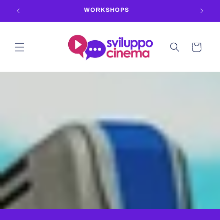
Vai
WORKSHOPS
direttamente
ai contenuti
Carrello