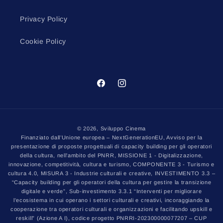
Privacy Policy
Cookie Policy
Facebook
Instagram
Metodi
© 2026,
Sviluppo Cinema
di
Finanziato dall’Unione europea – NextGenerationEU, Avviso per la
presentazione di proposte progettuali di capacity building per gli operatori
pagamento
della cultura, nell’ambito del PNRR, MISSIONE 1 - Digitalizzazione,
innovazione, competitività, cultura e turismo, COMPONENTE 3 - Turismo e
cultura 4.0, MISURA 3 - Industrie culturali e creative, INVESTIMENTO 3.3 –
“Capacity building per gli operatori della cultura per gestire la transizione
digitale e verde”, Sub-investimento 3.3.1 “Interventi per migliorare
l'ecosistema in cui operano i settori culturali e creativi, incoraggiando la
cooperazione tra operatori culturali e organizzazioni e facilitando upskill e
reskill” (Azione A I), codice progetto PNRRI-202300000077207 – CUP