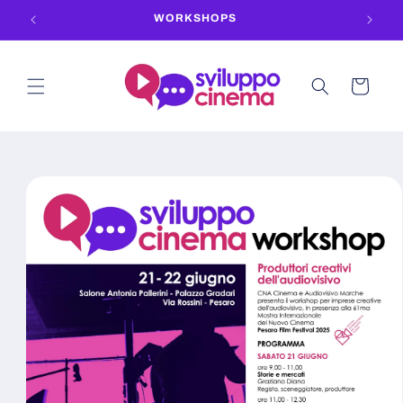
Vai
WORKSHOPS
direttamente
ai contenuti
Carrello
Passa alle
informazioni
sul prodotto